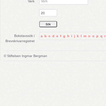
Verk
Bokstavssök i
a
b
c
d
e
f
g
h
i
j
k
l
m
n
o
p
q
r
Brevskrivarregistret
© Stiftelsen Ingmar Bergman